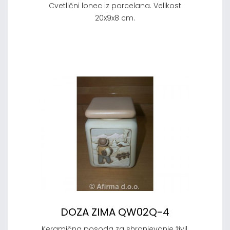
Cvetlični lonec iz porcelana. Velikost
20x9x8 cm.
DOZA ZIMA QW02Q-4
Keramična posoda za shranjevanje živil,