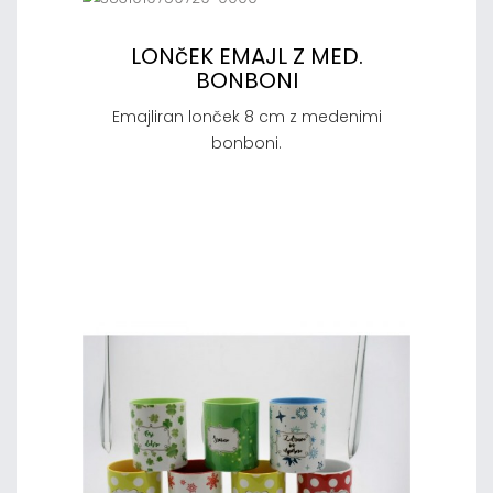
LONčEK EMAJL Z MED.
BONBONI
Emajliran lonček 8 cm z medenimi
bonboni.