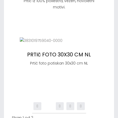
Prtič iz 100% poliestra, vezen, novoletni
motivi.
PRTIč FOTO 30X30 CM NL
Prtič foto potiskan 30x30 cm NL
Stran 1 od 2