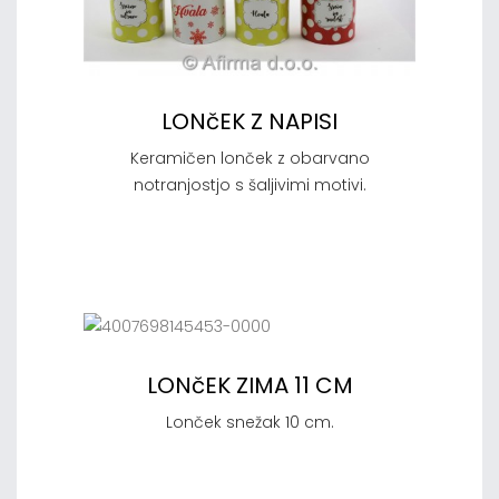
LONčEK Z NAPISI
Keramičen lonček z obarvano
notranjostjo s šaljivimi motivi.
LONčEK ZIMA 11 CM
Lonček snežak 10 cm.