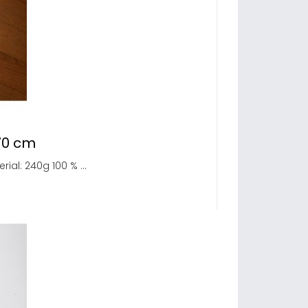
70 cm
ial: 240g 100 % ...