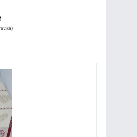
R
drasli)