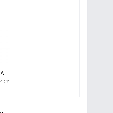
CA
x14 cm.