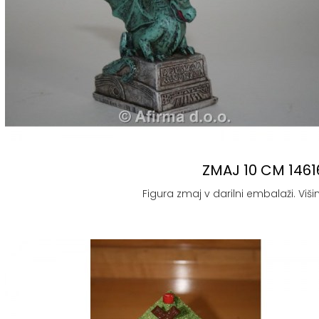
ZMAJ 10 CM 1461
Figura zmaj v darilni embalaži. Višin