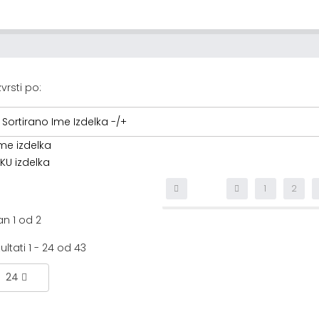
vrsti po:
Sortirano Ime Izdelka -/+
me izdelka
KU izdelka
1
2
an 1 od 2
ultati 1 - 24 od 43
24