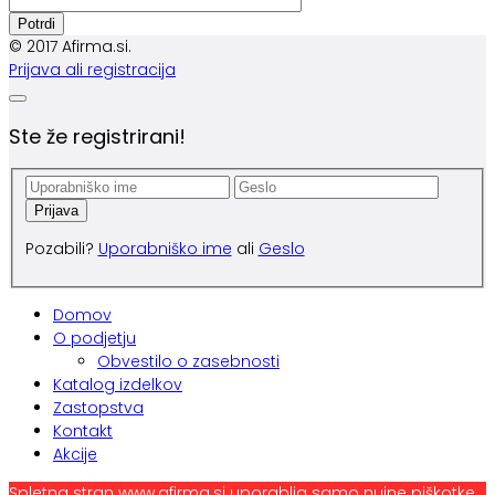
Potrdi
© 2017
Afirma.si
.
Prijava ali registracija
Ste že registrirani!
Pozabili?
Uporabniško ime
ali
Geslo
Domov
O podjetju
Obvestilo o zasebnosti
Katalog izdelkov
Zastopstva
Kontakt
Akcije
Spletna stran www.afirma.si uporablja samo nujne piškotke,